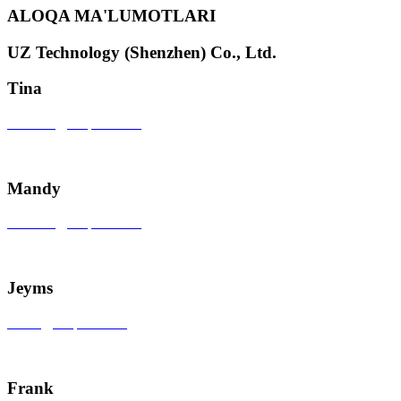
ALOQA MA'LUMOTLARI
UZ Technology (Shenzhen) Co., Ltd.
Tina
tinazhou@uzspace.com
+86 18924652001
Mandy
sales601@uzspace.com
+86 0755 28892961
Jeyms
sales1@uzspace.com
+86 0755 84845259-817
Frank