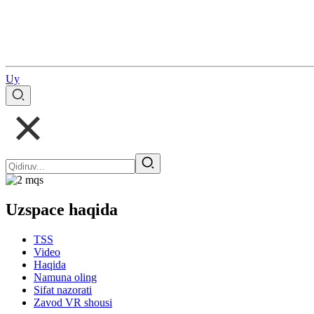
Uy
Uzspace haqida
TSS
Video
Haqida
Namuna oling
Sifat nazorati
Zavod VR shousi