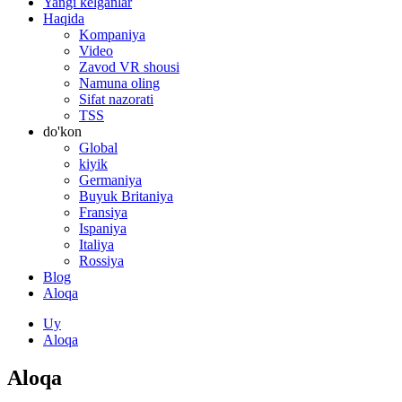
Yangi kelganlar
Haqida
Kompaniya
Video
Zavod VR shousi
Namuna oling
Sifat nazorati
TSS
do'kon
Global
kiyik
Germaniya
Buyuk Britaniya
Fransiya
Ispaniya
Italiya
Rossiya
Blog
Aloqa
Uy
Aloqa
Aloqa