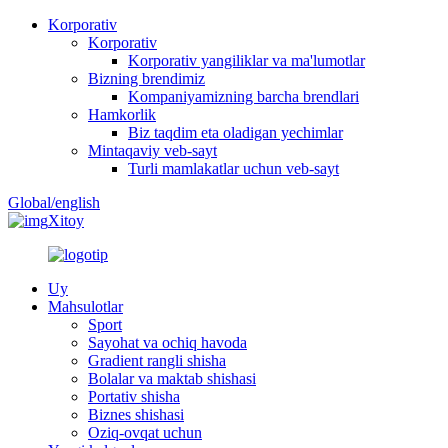
Korporativ
Korporativ
Korporativ yangiliklar va ma'lumotlar
Bizning brendimiz
Kompaniyamizning barcha brendlari
Hamkorlik
Biz taqdim eta oladigan yechimlar
Mintaqaviy veb-sayt
Turli mamlakatlar uchun veb-sayt
Global/english
Xitoy
Uy
Mahsulotlar
Sport
Sayohat va ochiq havoda
Gradient rangli shisha
Bolalar va maktab shishasi
Portativ shisha
Biznes shishasi
Oziq-ovqat uchun