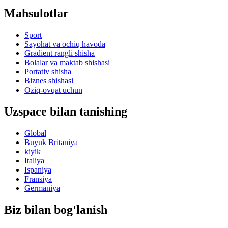
Mahsulotlar
Sport
Sayohat va ochiq havoda
Gradient rangli shisha
Bolalar va maktab shishasi
Portativ shisha
Biznes shishasi
Oziq-ovqat uchun
Uzspace bilan tanishing
Global
Buyuk Britaniya
kiyik
Italiya
Ispaniya
Fransiya
Germaniya
Biz bilan bog'lanish